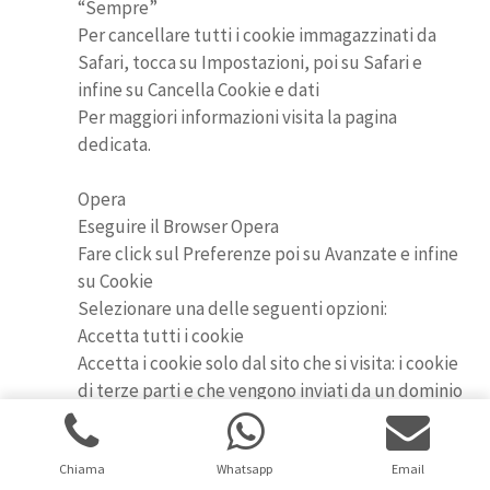
“Sempre”
Per cancellare tutti i cookie immagazzinati da
Safari, tocca su Impostazioni, poi su Safari e
infine su Cancella Cookie e dati
Per maggiori informazioni visita la pagina
dedicata.
Opera
Eseguire il Browser Opera
Fare click sul Preferenze poi su Avanzate e infine
su Cookie
Selezionare una delle seguenti opzioni:
Accetta tutti i cookie
Accetta i cookie solo dal sito che si visita: i cookie
di terze parti e che vengono inviati da un dominio
diverso da quello che si sta visitando verranno
rifiutati
Non accettare mai i cookie: tutti i cookie non
Chiama
Whatsapp
Email