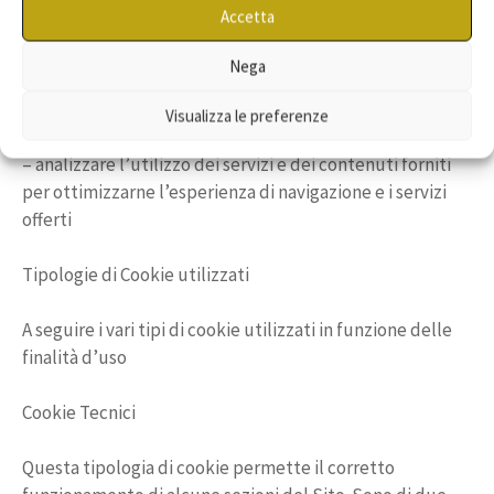
Accetta
altri per abilitare determinate funzionalità.
– memorizzare le preferenze inserite
Nega
– evitare di reinserire le stesse informazioni più volte
durante la visita quali ad esempio nome utente e
Visualizza le preferenze
password
– analizzare l’utilizzo dei servizi e dei contenuti forniti
per ottimizzarne l’esperienza di navigazione e i servizi
offerti
Tipologie di Cookie utilizzati
A seguire i vari tipi di cookie utilizzati in funzione delle
finalità d’uso
Cookie Tecnici
Questa tipologia di cookie permette il corretto