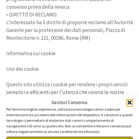
consenso prima della revoca.
• DIRITTO DI RECLAMO:
L’interessato ha il diritto di proporre reclamo all’Autorità
Garante per la protezione dei dati personali, Piazza di
Montecitorio n. 121, 00186, Roma (RM)
Informativa sui cookie
Uso dei cookie
Questo sito utilizza i cookie per rendere i propri servizi
semplici e efficienti per l’utenza che visiona le nostre
pagine. Gli utenti che visionano il Sito, vedranno inserite
Gestisci Consenso
delle quantità minime di informazioni nei dispositivi in
Per fornire le migliori esperienze, utilizziamo tecnologie come i cookie per
uso, che siano computer e periferiche mobili, in piccoli
memorizzare e/o accedere alle informazioni del dispositivo. Il consenso a queste
tecnologie ci permetterà di elaborare dati come il comportamento di
file di testo denominati “cookie” salvati nelle directory
navigazione o ID unici su questo sito. Non acconsentire o ritirare il consenso può
utilizzate dal browser web dell’Utente. Vi sono vari tipi
influire negativamente su alcune caratteristiche e funzioni.
di cookie, alcuni per rendere più efficace l’uso del Sito,